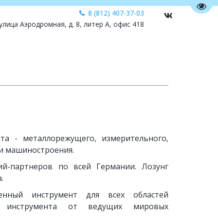
Пере
8 (812) 407-37-03
 улица Аэродромная, д. 8, литер А, офис 418
та - металлорежущего, измерительного,
ти машиностроения.
ий-партнеров по всей Германии. Лозунг
.
енный инструмент для всех областей
т инструмента от ведущих мировых