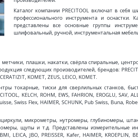
производителей.
Каталог компании PRECITOOL включат в себя ш
профессионального инструмента и оснастки. К
представлены все основные группы инструме
шлифовальный, ручной, инструментальная мебель
 метчики, плашки, накатки, свёрла спиральные, центр
родукция следующих производителей, брендов: PRECITO
C, CERATIZIT, KOMET, ZEUS, LEICO, KOMET.
ентры токарные, тиски для сверлильных станков, бы
CITOOL, KELCH, ROHM, EWS, FAHRION, EROGLU, SAV, AL
Suisse, Swiss Flex, HAIMER, SCHUNK, Pub Swiss, Buna, Rob
нциркули, микрометры, нутромеры, глубиномеры, шта
домеры, щупы и т.д. Представлены измерительные и
BMI, LEICA, JBO, PREISSER, Kafer, HAIMER, KROEPLIN, 