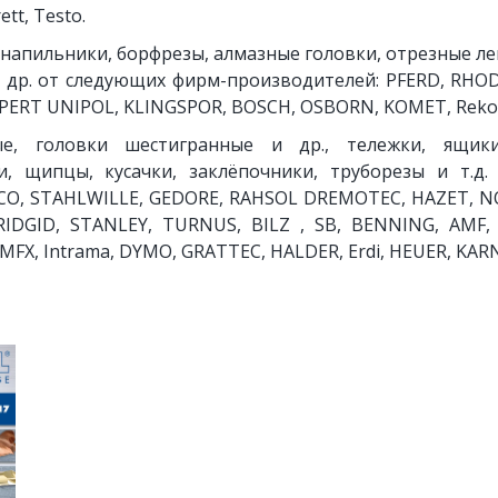
tt, Testo.
 напильники, борфрезы, алмазные головки, отрезные ле
 др. от следующих фирм-производителей: PFERD, RHODI
PERT UNIPOL, KLINGSPOR, BOSCH, OSBORN, KOMET, Rekord
ые, головки шестигранные и др., тележки, ящик
и, щипцы, кусачки, заклёпочники, труборезы и т.д
CO, STAHLWILLE, GEDORE, RAHSOL DREMOTEC, HAZET, NO
DGID, STANLEY, TURNUS, BILZ , SB, BENNING, AMF,
x MFX, Intrama, DYMO, GRATTEC, HALDER, Erdi, HEUER, KAR