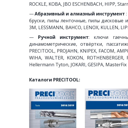
ROCKLE, KOBA, JBO ESCHENBACH, HIPP, Starre
—
Абразивный и алмазный инструмент
:
бруски, пилы ленточные, пилы дисковые и
3M, LESSMANN, BAHCO, LENOX, KULLEN, LIP
—
Ручной инструмент
: ключи гаечн
динамометрические, отвёртки, пассатиж
PRECITOOL, PROJAHN, KNIPEX, FACOM, AMP
WIHA, WALTER, KOKON, ROTHENBERGER, RI
Hellermann Tyton, JOKARI, GESIPA, MasterFi
Каталоги 
PRECITOOL: