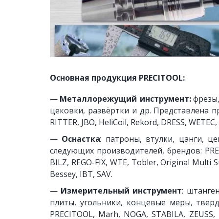
Основная продукция PRECITOOL
:
—
Металлорежущий инструмент:
фрезы,
цековки, развёртки и др. Представлена п
RITTER, JBO, HeliCoil, Rekord, DRESS, WETE
—
Оснастка
: патроны, втулки, цанги, ц
следующих производителей, брендов: PRE
BILZ, REGO-FIX, WTE, Tobler, Original Multi 
Bessey, IBT, SAV.
—
Измерительный инструмент
: штанге
плиты, угольники, концевые меры, твер
PRECITOOL, Marh, NOGA, STABILA, ZEUSS, 