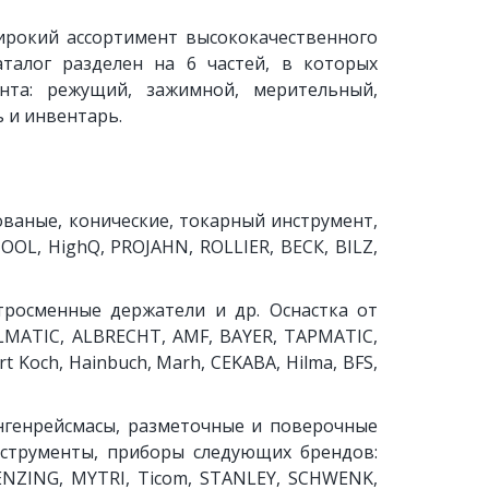
ирокий ассортимент высококачественного
аталог разделен на 6 частей, в которых
нта: режущий, зажимной, мерительный,
 и инвентарь.
ованые, конические, токарный инcтрумент,
OL, HighQ, PROJAHN, ROLLIER, BECК, ВILZ,
стросменные держатели и др. Оснастка от
LMATIC, ALBRECHT, AMF, BAYER, TAPMATIC,
ert Koch, Hainbuch, Marh, CEKABA, Hilma, BFS,
нгенрейсмасы, разметочные и поверочные
нструменты, приборы следующих брендов:
BENZING, MYTRI, Ticom, STANLEY, SCHWENK,