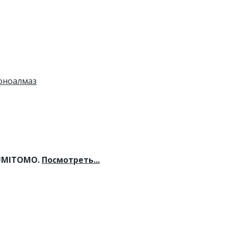
моноалмаз
UMITOMO. 
Посмотреть...