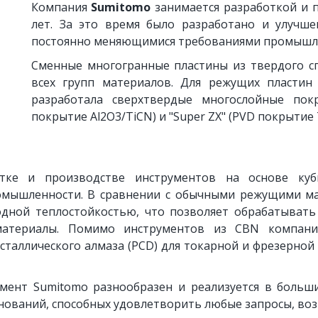
Компания
Sumitomo
занимается разработкой и 
лет. За это время было разработано и улучше
постоянно меняющимися требованиями промышл
Сменные многогранные пластины из твердого с
всех групп материалов. Для режущих пластин
разработала сверхтвердые многослойные покр
покрытие Al2O3/TiCN) и "Super ZX" (PVD покрытие T
тке и производстве инструментов на основе куб
омышленности. В сравнении с обычными режущими 
дной теплостойкостью, что позволяет обрабатыват
материалы. Помимо инструментов из CBN компани
сталлического алмаза (PCD) для токарной и фрезерной
нт Sumitomo разнообразен и реализуется в больши
ований, способных удовлетворить любые запросы, во