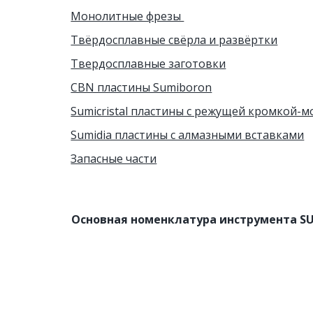
Монолитные фрезы 
Твёрдосплавные свёрла и развёртки
Твердосплавные заготовки
CBN пластины Sumiboron
Sumicristal пластины с режущей кромкой-
Sumidia пластины с алмазными вставками
Запасные части
Основная номенклатура инструмента S