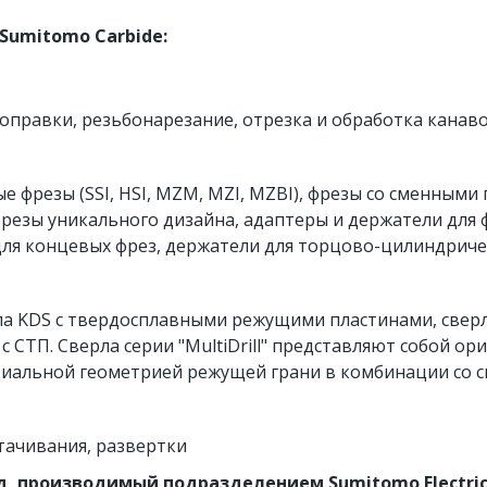
Sumitomo Carbide:
оправки, резьбонарезание, отрезка и обработка канаво
фрезы (SSI, HSI, MZM, MZI, MZBI), фрезы со сменными 
фрезы уникального дизайна, адаптеры и держатели для
для концевых фрез, держатели для торцово-цилиндриче
а KDS с твердосплавными режущими пластинами, сверл
 СТП. Сверла серии "MultiDrill" представляют собой 
иальной геометрией режущей грани в комбинации со 
тачивания, развертки
д, производимый подразделением Sumitomo Electric C