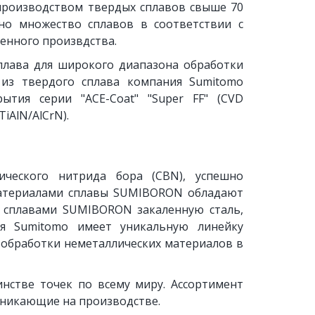
производством твердых сплавов свыше 70
но множество сплавов в соответствии с
енного произвдства.
плава для широкого диапазона обработки
 из твердого сплава компания Sumitomo
ытия серии "ACE-Coat" "Super FF" (CVD
iAlN/AlCrN).
ического нитрида бора (CBN), успешно
материалами сплавы SUMIBORON обладают
ь сплавами SUMIBORON закаленную сталь,
я Sumitomo имеет уникальную линейку
 обработки неметаллических материалов в
нстве точек по всему миру. Ассортимент
зникающие на производстве.